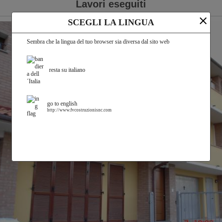
Lavori eseguiti
close
SCEGLI LA LINGUA
Sembra che la lingua del tuo browser sia diversa dal sito web
resta su italiano
go to english
http://www.fvcostruzionisnc.com